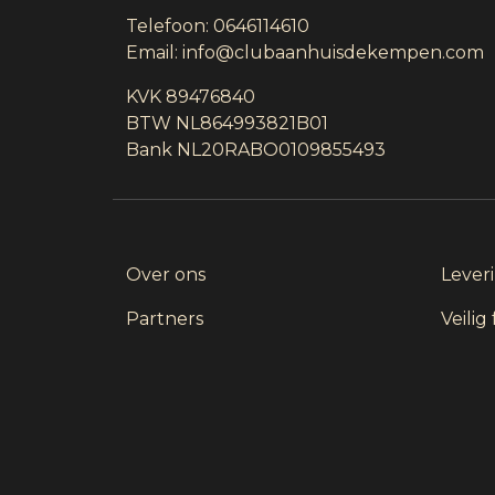
Telefoon:
0646114610
Email:
info@clubaanhuisdekempen.com
KVK 89476840
BTW NL864993821B01
Bank NL20RABO0109855493
Over ons
Lever
Partners
Veilig