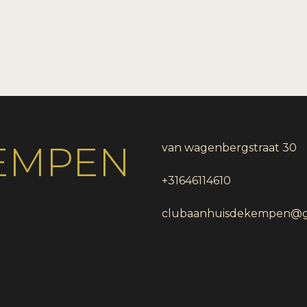
KEMPEN
van wagenbergstraat 30
+31646114610
clubaanhuisdekempen@g